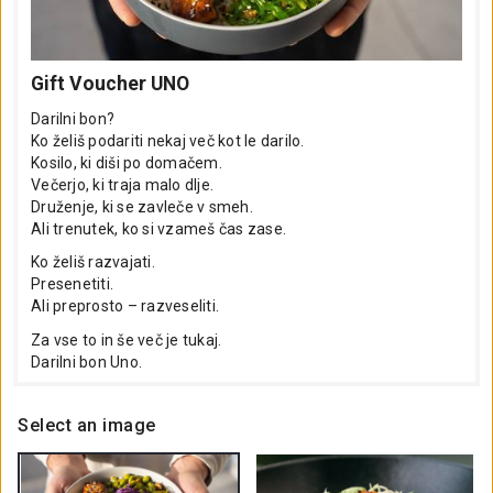
Gift Voucher UNO
Darilni bon?
Ko želiš podariti nekaj več kot le darilo.
Kosilo, ki diši po domačem.
Večerjo, ki traja malo dlje.
Druženje, ki se zavleče v smeh.
Ali trenutek, ko si vzameš čas zase.
Ko želiš razvajati.
Presenetiti.
Ali preprosto – razveseliti.
Za vse to in še več je tukaj.
Darilni bon Uno.
Select an image